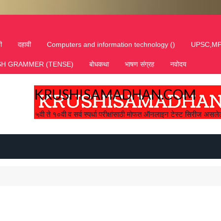
ी
दहावी
Computers and information technology ()
UPSC,MP
SH GRAMMER (TENSE)
बोधकथा
भाषण संग्रह
नवोदय
KRUSHISAMADHAN.COM
५वी ते १०वी व सर्व स्पर्धा परीक्षांसाठी मोफत ऑनलाइन टेस्ट सिरीज असलेले 