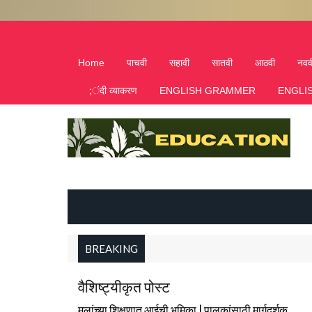
Home
पाचवी
सहावी
सातवी
आठवी
नवव
;ंदी व्याकरण
ENGLISH GRAMMER
ENGLI
BREAKING
वैशिष्ट्यीकृत पोस्ट
मुलांच्या शिक्षणात आईची भूमिका | पालकांसाठी मार्गदर्शक